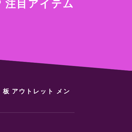
注目アイテム
り 板 アウトレット メン